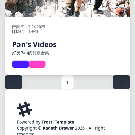
周五 1月 24 2025
24 字 · 1 分钟
Pan's Videos
好友Pan的视频合集
else
Pan
1
Powered by
Frosti Template
Copyright ©
Kadath Drawer
2026 - All right
reserved