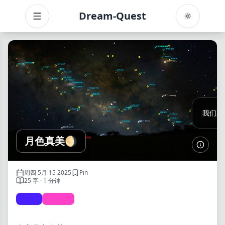
Dream-Quest
Toggle menu
我们其
月色真美🌖
了解更
周四 5月 15 2025
Pin
25 字 · 1 分钟
life
Diary