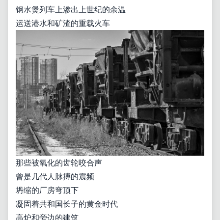
钢水煲列车上渗出上世纪的余温
运送港水和矿渣的重载火车
那些被氧化的齿轮咬合声
曾是几代人脉搏的震频
坍缩的厂房穹顶下
凝固着共和国长子的黄金时代
高炉和旁边的建筑