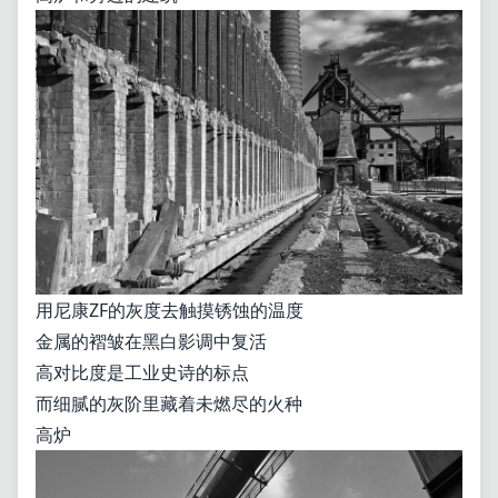
用尼康ZF的灰度去触摸锈蚀的温度
金属的褶皱在黑白影调中复活
高对比度是工业史诗的标点
而细腻的灰阶里藏着未燃尽的火种
高炉