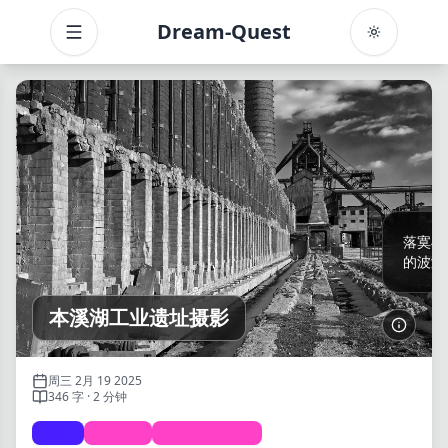
Dream-Quest
Toggle menu
目录
落寞与
的波澜
📸Nikon Zf · 钢铁的遗书与世纪的独白 ⚙️
本溪湖工业遗址摄影
了解更
周三 2月 19 2025
346 字 · 2 分钟
life
Travel
Photography