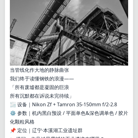
当管线化作大地的静脉曲张
我们终于读懂钢铁的浪漫——
「所有废墟都是凝固的巨浪
所有沉默都在诉说未完待续」
🌫️ 设备｜Nikon Zf + Tamron 35-150mm f/2-2.8
⚙️ 参数｜机内黑白预设 / 平面单色&深色调单色 / 胶片
化颗粒风格
📌 定位｜辽宁·本溪湖工业遗址群