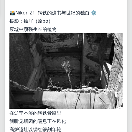
📸Nikon Zf · 钢铁的遗书与世纪的独白 ⚙️
摄影：抽屉（原po）
废墟中顽强生长的植物
在辽宁本溪的钢铁骨骼里
我听见烟囱的喘息正在风化
高炉遗址以锈红篆刻年轮