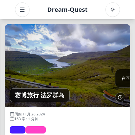
Dream-Quest
Toggle menu
目录
赛博旅行之法罗群岛篇
在互联
赛博旅行 法罗群岛
了解更
周四 11月 28 2024
163 字 · 1 分钟
life
Travel