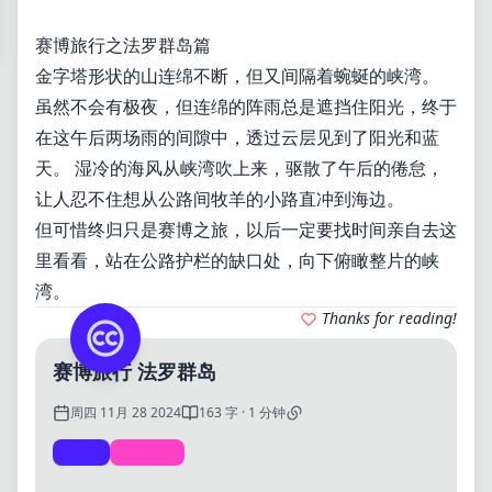
赛博旅行之法罗群岛篇
金字塔形状的山连绵不断，但又间隔着蜿蜒的峡湾。
虽然不会有极夜，但连绵的阵雨总是遮挡住阳光，终于
在这午后两场雨的间隙中，透过云层见到了阳光和蓝
天。 湿冷的海风从峡湾吹上来，驱散了午后的倦怠，
让人忍不住想从公路间牧羊的小路直冲到海边。
但可惜终归只是赛博之旅，以后一定要找时间亲自去这
里看看，站在公路护栏的缺口处，向下俯瞰整片的峡
湾。
Thanks for reading!
赛博旅行 法罗群岛
周四 11月 28 2024
163 字 · 1 分钟
life
Travel